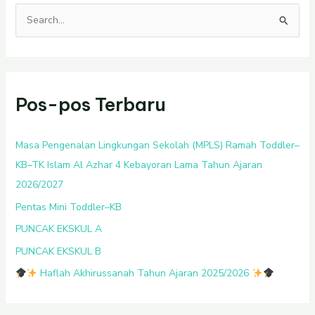
C
a
r
i
Pos-pos Terbaru
u
n
t
Masa Pengenalan Lingkungan Sekolah (MPLS) Ramah Toddler–
u
KB–TK Islam Al Azhar 4 Kebayoran Lama Tahun Ajaran
k
2026/2027
:
Pentas Mini Toddler–KB
PUNCAK EKSKUL A
PUNCAK EKSKUL B
Haflah Akhirussanah Tahun Ajaran 2025/2026