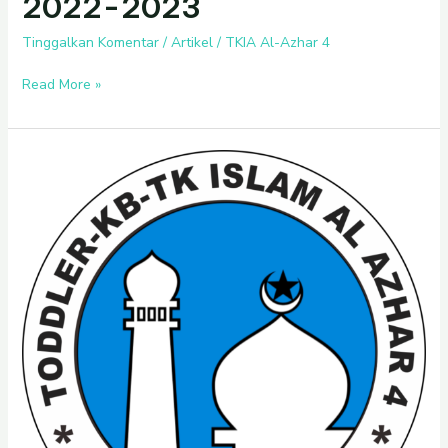
2022-2023
Tinggalkan Komentar
/
Artikel
/
TKIA Al-Azhar 4
Read More »
Pembelajaran
Tatap
Muka
Terbatas(PTMT)