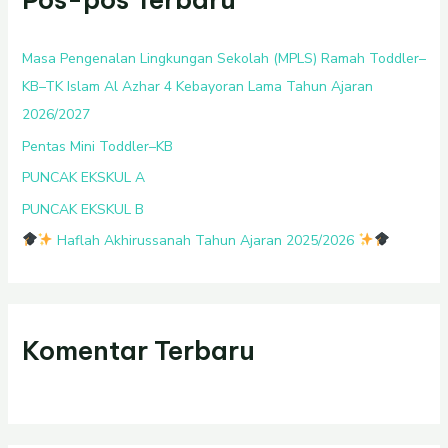
n
t
Masa Pengenalan Lingkungan Sekolah (MPLS) Ramah Toddler–
u
KB–TK Islam Al Azhar 4 Kebayoran Lama Tahun Ajaran
k
2026/2027
:
Pentas Mini Toddler–KB
PUNCAK EKSKUL A
PUNCAK EKSKUL B
Haflah Akhirussanah Tahun Ajaran 2025/2026
Komentar Terbaru