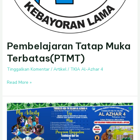
Pembelajaran Tatap Muka
Terbatas(PTMT)
Tinggalkan Komentar
/
Artikel
/
TKIA Al-Azhar 4
Read More »
Penerimaan
Murid
Baru
2022-
2023