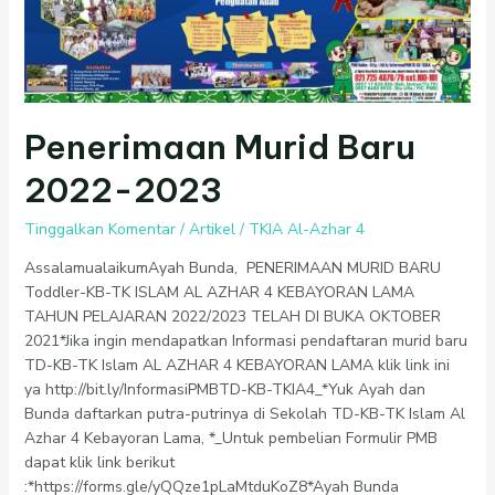
Penerimaan Murid Baru
2022-2023
Tinggalkan Komentar
/
Artikel
/
TKIA Al-Azhar 4
AssalamualaikumAyah Bunda, PENERIMAAN MURID BARU
Toddler-KB-TK ISLAM AL AZHAR 4 KEBAYORAN LAMA
TAHUN PELAJARAN 2022/2023 TELAH DI BUKA OKTOBER
2021*Jika ingin mendapatkan Informasi pendaftaran murid baru
TD-KB-TK Islam AL AZHAR 4 KEBAYORAN LAMA klik link ini
ya http://bit.ly/InformasiPMBTD-KB-TKIA4_*Yuk Ayah dan
Bunda daftarkan putra-putrinya di Sekolah TD-KB-TK Islam Al
Azhar 4 Kebayoran Lama, *_Untuk pembelian Formulir PMB
dapat klik link berikut
:*https://forms.gle/yQQze1pLaMtduKoZ8*Ayah Bunda