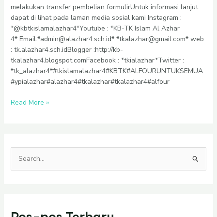
melakukan transfer pembelian formulirUntuk informasi lanjut
dapat di lihat pada laman media sosial kami Instagram :
*@kbtkislamalazhar4*Youtube : *KB-TK Islam Al Azhar
4* Email:*admin@alazhar4.sch.id* *tkalazhar@gmail.com* web
: tk.alazhar4.sch.idBlogger :http://kb-
tkalazhar4.blogspot.comFacebook : *tkialazhar*Twitter :
*tk_alazhar4*#tkislamalazhar4#KBTK#ALFOURUNTUKSEMUA
#ypialazhar#alazhar4#tkalazhar#tkalazhar4#alfour
Read More »
C
a
r
i
Pos-pos Terbaru
u