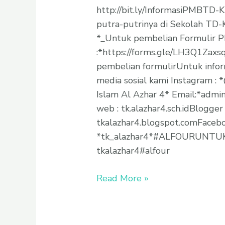
http://bit.ly/InformasiPMBTD
putra-putrinya di Sekolah TD-
*_Untuk pembelian Formulir PM
:*https://forms.gle/LH3Q1Zax
pembelian formulirUntuk inform
media sosial kami Instagram :
Islam Al Azhar 4* Email:*admi
web : tk.alazhar4.sch.idBlogger 
tkalazhar4.blogspot.comFaceboo
*tk_alazhar4*#ALFOURUNTUKS
tkalazhar4#alfour
Read More »