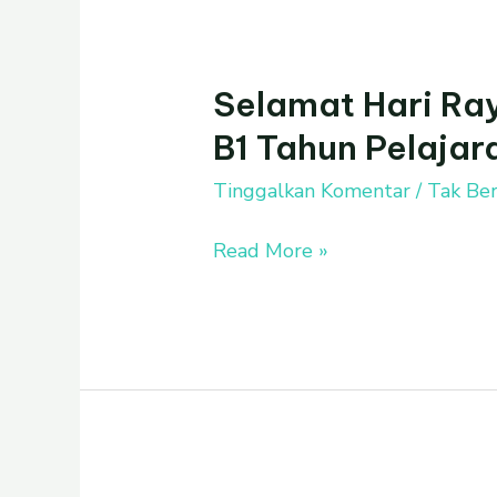
Selamat Hari Ray
Selamat
Hari
B1 Tahun Pelaja
Raya
Idul
Tinggalkan Komentar
/
Tak Ber
Fitri
Read More »
Kelompok
B1
Tahun
Pelajaran
2020-
2021