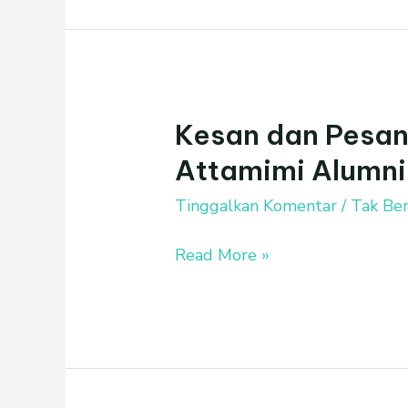
Kesan dan Pesan
Kesan
dan
Attamimi Alumni 
Pesan
Ibrahim
Tinggalkan Komentar
/
Tak Ber
Unais
Read More »
Attamimi
Alumni
TK
Islam
Al
Azhar