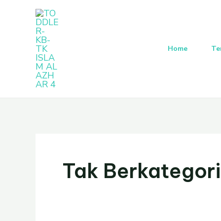
Lewati
Post
ke
pagination
konten
Home
Te
Tak Berkategori