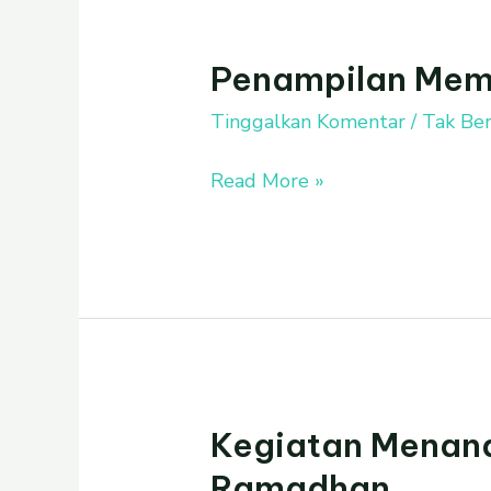
4
Penampilan Memp
Penampilan
Memperingati
Tinggalkan Komentar
/
Tak Ber
Isra
Miraj
Read More »
Kegiatan Menan
Kegiatan
Menanam
Ramadhan