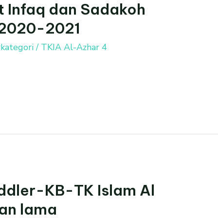
t Infaq dan Sadakoh
 2020-2021
kategori
/
TKIA Al-Azhar 4
oddler-KB-TK Islam Al
an lama