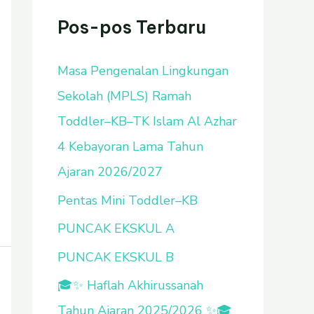
u
Pos-pos Terbaru
n
Masa Pengenalan Lingkungan
t
Sekolah (MPLS) Ramah
u
Toddler–KB–TK Islam Al Azhar
k
4 Kebayoran Lama Tahun
:
Ajaran 2026/2027
Pentas Mini Toddler–KB
PUNCAK EKSKUL A
PUNCAK EKSKUL B
🎓✨ Haflah Akhirussanah
Tahun Ajaran 2025/2026 ✨🎓