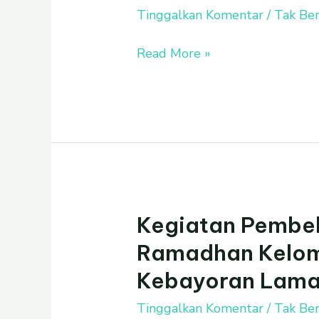
KB-
Tinggalkan Komentar
/
Tak Ber
TK
Read More »
Islam
Al
Azhar
4
Kebayoran
lama
Kegiatan Pembel
Kegiatan
Pembelajaran
Ramadhan Kelomp
Amaliyah
Kebayoran Lam
Ramadhan
Kelompok
Tinggalkan Komentar
/
Tak Ber