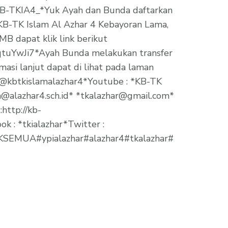
-KB-TKIA4_*Yuk Ayah dan Bunda daftarkan
KB-TK Islam Al Azhar 4 Kebayoran Lama,
B dapat klik link berikut
sqtuYwJi7*Ayah Bunda melakukan transfer
asi lanjut dapat di lihat pada laman
 *@kbtkislamalazhar4*Youtube : *KB-TK
n@alazhar4.sch.id* *tkalazhar@gmail.com*
:http://kb-
k : *tkialazhar*Twitter :
EMUA#ypialazhar#alazhar4#tkalazhar#