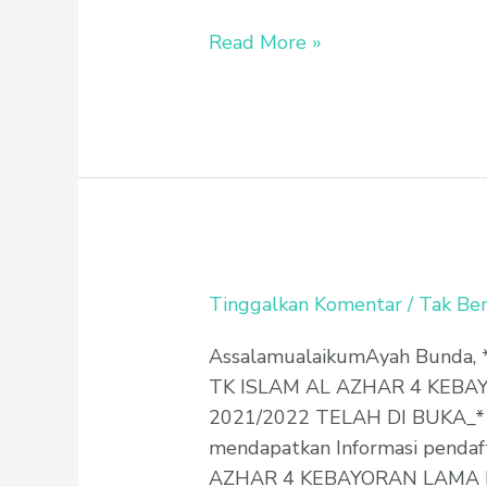
A
TKI
Read More »
Al
Azhar
4
Kebayoran
Lama
Tinggalkan Komentar
/
Tak Ber
AssalamualaikumAyah Bunda
TK ISLAM AL AZHAR 4 KEB
2021/2022 TELAH DI BUKA_* 
mendapatkan Informasi pendaf
AZHAR 4 KEBAYORAN LAMA klik