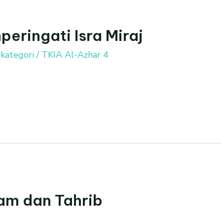
eringati Isra Miraj
kategori
/
TKIA Al-Azhar 4
am dan Tahrib