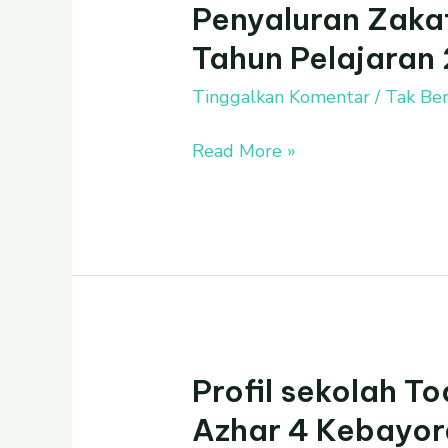
Penyaluran Zaka
Penyaluran
Zakat
Tahun Pelajaran
Infaq
dan
Tinggalkan Komentar
/
Tak Ber
Sadakoh
Read More »
Tahun
Pelajaran
2020-
2021
Profil sekolah T
Profil
sekolah
Azhar 4 Kebayor
Toddler-