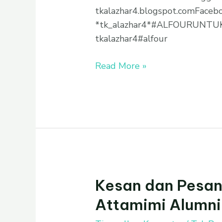
tkalazhar4.blogspot.comFaceboo
*tk_alazhar4*#ALFOURUNTUKS
tkalazhar4#alfour
Read More »
Kesan dan Pesan
Kesan
dan
Attamimi Alumni 
Pesan