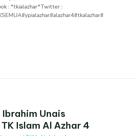
k : *tkialazhar*Twitter :
EMUA#ypialazhar#alazhar4#tkalazhar#
 Ibrahim Unais
TK Islam Al Azhar 4