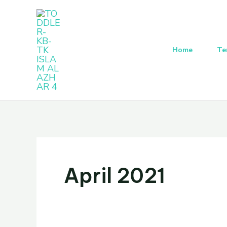
Lewati
Post
ke
pagination
konten
Home
Te
April 2021