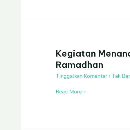
Kegiatan Menan
Kegiatan
Menanam
Ramadhan
dan
Tahrib
Tinggalkan Komentar
/
Tak Ber
Ramadhan
Read More »