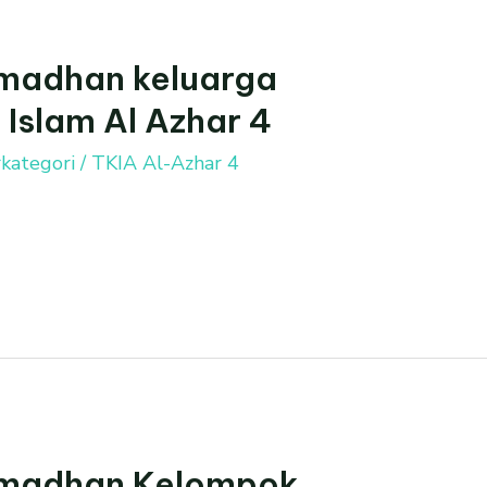
madhan keluarga
Islam Al Azhar 4
kategori
/
TKIA Al-Azhar 4
madhan Kelompok