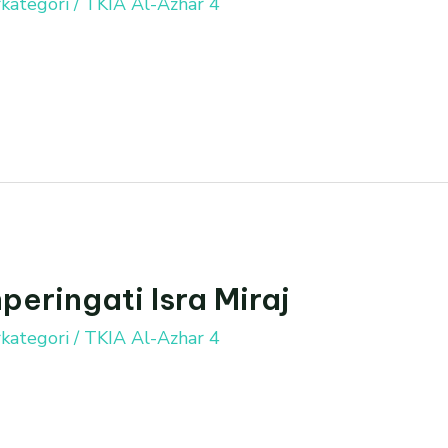
kategori
/
TKIA Al-Azhar 4
eringati Isra Miraj
kategori
/
TKIA Al-Azhar 4