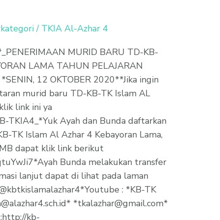
kategori
/
TKIA Al-Azhar 4
, *_PENERIMAAN MURID BARU TD-KB-
AYORAN LAMA TAHUN PELAJARAN
*SENIN, 12 OKTOBER 2020**Jika ingin
taran murid baru TD-KB-TK Islam AL
 link ini ya
-KB-TKIA4_*Yuk Ayah dan Bunda daftarkan
KB-TK Islam Al Azhar 4 Kebayoran Lama,
B dapat klik link berikut
sqtuYwJi7*Ayah Bunda melakukan transfer
asi lanjut dapat di lihat pada laman
 *@kbtkislamalazhar4*Youtube : *KB-TK
n@alazhar4.sch.id* *tkalazhar@gmail.com*
:http://kb-