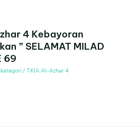
Azhar 4 Kebayoran
kan ” SELAMAT MILAD
E 69
kategori
/
TKIA Al-Azhar 4