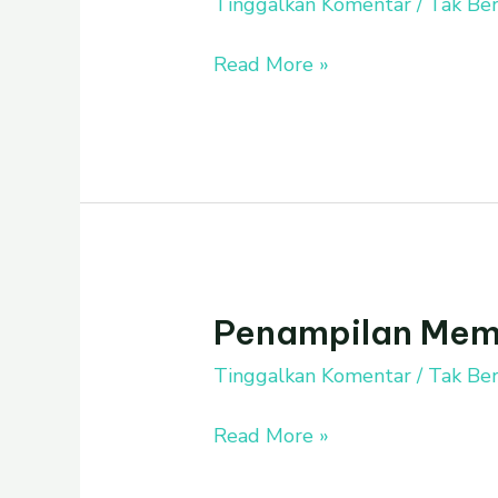
Ibrahim
Tinggalkan Komentar
/
Tak Ber
Unais
Read More »
Attamimi
Alumni
TK
Islam
Al
Azhar
4
Penampilan Memp
Penampilan
Memperingati
Tinggalkan Komentar
/
Tak Ber
Isra
Miraj
Read More »