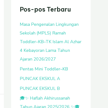
u
Pos-pos Terbaru
n
Masa Pengenalan Lingkungan
t
Sekolah (MPLS) Ramah
u
Toddler–KB–TK Islam Al Azhar
k
4 Kebayoran Lama Tahun
:
Ajaran 2026/2027
Pentas Mini Toddler–KB
PUNCAK EKSKUL A
PUNCAK EKSKUL B
🎓✨ Haflah Akhirussanah
Tahun Ajaran 2025/2026 ✨🎓