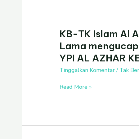
KB-TK Islam Al 
KB-
TK
Lama mengucap
Islam
YPI AL AZHAR K
Al
Azhar
Tinggalkan Komentar
/
Tak Ber
4
Kebayoran
Read More »
Lama
mengucapkan
”
SELAMAT
MILAD
YPI