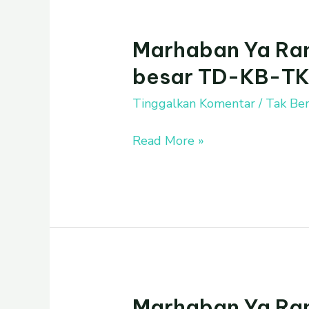
AL
AZHAR
Marhaban Ya Ra
Marhaban
KE
Ya
69
besar TD-KB-TK 
Ramadhan
keluarga
Tinggalkan Komentar
/
Tak Ber
besar
Read More »
TD-
KB-
TK
Islam
Al
Azhar
4
Marhaban Ya Ra
Marhaban