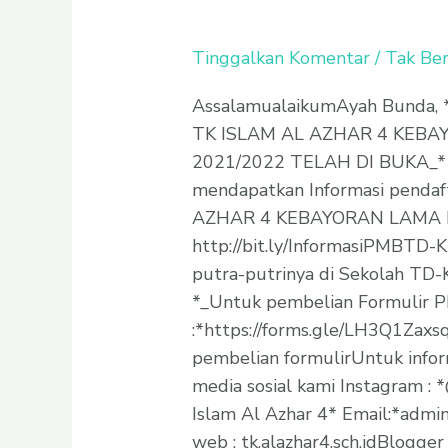
Tinggalkan Komentar
/
Tak Ber
AssalamualaikumAyah Bunda
TK ISLAM AL AZHAR 4 KEB
2021/2022 TELAH DI BUKA_* 
mendapatkan Informasi pendaf
AZHAR 4 KEBAYORAN LAMA klik
http://bit.ly/InformasiPMBTD
putra-putrinya di Sekolah TD-
*_Untuk pembelian Formulir PM
:*https://forms.gle/LH3Q1Zax
pembelian formulirUntuk inform
media sosial kami Instagram :
Islam Al Azhar 4* Email:*admi
web : tk.alazhar4.sch.idBlogger 