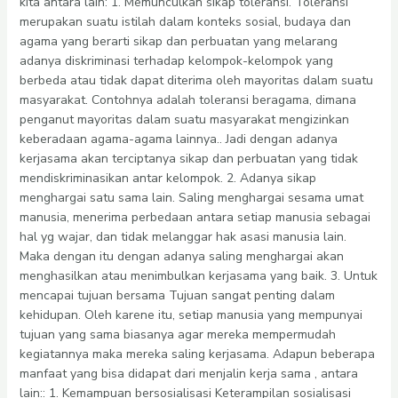
kita antara lain: 1. Memunculkan sikap toleransi. Toleransi
merupakan suatu istilah dalam konteks sosial, budaya dan
agama yang berarti sikap dan perbuatan yang melarang
adanya diskriminasi terhadap kelompok-kelompok yang
berbeda atau tidak dapat diterima oleh mayoritas dalam suatu
masyarakat. Contohnya adalah toleransi beragama, dimana
penganut mayoritas dalam suatu masyarakat mengizinkan
keberadaan agama-agama lainnya.. Jadi dengan adanya
kerjasama akan terciptanya sikap dan perbuatan yang tidak
mendiskriminasikan antar kelompok. 2. Adanya sikap
menghargai satu sama lain. Saling menghargai sesama umat
manusia, menerima perbedaan antara setiap manusia sebagai
hal yg wajar, dan tidak melanggar hak asasi manusia lain.
Maka dengan itu dengan adanya saling menghargai akan
menghasilkan atau menimbulkan kerjasama yang baik. 3. Untuk
mencapai tujuan bersama Tujuan sangat penting dalam
kehidupan. Oleh karene itu, setiap manusia yang mempunyai
tujuan yang sama biasanya agar mereka mempermudah
kegiatannya maka mereka saling kerjasama. Adapun beberapa
manfaat yang bisa didapat dari menjalin kerja sama , antara
lain:: 1. Kemampuan bersosialisasi Keterampilan sosialisasi