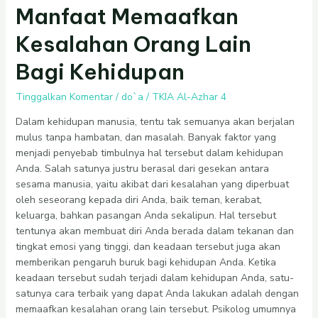
Manfaat
Manfaat Memaafkan
Memaafkan
Kesalahan Orang Lain
Kesalahan
Orang
Bagi Kehidupan
Lain
Bagi
Tinggalkan Komentar
/
do`a
/
TKIA Al-Azhar 4
Kehidupan
Dalam kehidupan manusia, tentu tak semuanya akan berjalan
mulus tanpa hambatan, dan masalah. Banyak faktor yang
menjadi penyebab timbulnya hal tersebut dalam kehidupan
Anda. Salah satunya justru berasal dari gesekan antara
sesama manusia, yaitu akibat dari kesalahan yang diperbuat
oleh seseorang kepada diri Anda, baik teman, kerabat,
keluarga, bahkan pasangan Anda sekalipun. Hal tersebut
tentunya akan membuat diri Anda berada dalam tekanan dan
tingkat emosi yang tinggi, dan keadaan tersebut juga akan
memberikan pengaruh buruk bagi kehidupan Anda. Ketika
keadaan tersebut sudah terjadi dalam kehidupan Anda, satu-
satunya cara terbaik yang dapat Anda lakukan adalah dengan
memaafkan kesalahan orang lain tersebut. Psikolog umumnya