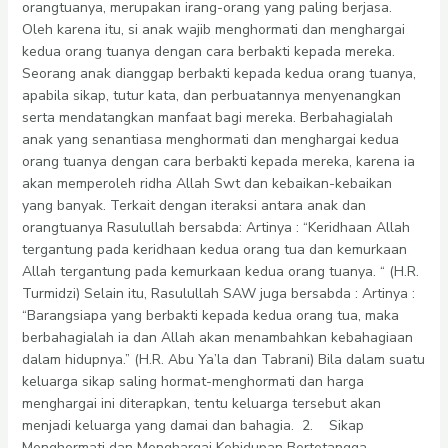
orangtuanya, merupakan irang-orang yang paling berjasa.
Oleh karena itu, si anak wajib menghormati dan menghargai
kedua orang tuanya dengan cara berbakti kepada mereka.
Seorang anak dianggap berbakti kepada kedua orang tuanya,
apabila sikap, tutur kata, dan perbuatannya menyenangkan
serta mendatangkan manfaat bagi mereka. Berbahagialah
anak yang senantiasa menghormati dan menghargai kedua
orang tuanya dengan cara berbakti kepada mereka, karena ia
akan memperoleh ridha Allah Swt dan kebaikan-kebaikan
yang banyak. Terkait dengan iteraksi antara anak dan
orangtuanya Rasulullah bersabda: Artinya : “Keridhaan Allah
tergantung pada keridhaan kedua orang tua dan kemurkaan
Allah tergantung pada kemurkaan kedua orang tuanya. “ (H.R.
Turmidzi) Selain itu, Rasulullah SAW juga bersabda : Artinya :
“Barangsiapa yang berbakti kepada kedua orang tua, maka
berbahagialah ia dan Allah akan menambahkan kebahagiaan
dalam hidupnya.” (H.R. Abu Ya’la dan Tabrani) Bila dalam suatu
keluarga sikap saling hormat-menghormati dan harga
menghargai ini diterapkan, tentu keluarga tersebut akan
menjadi keluarga yang damai dan bahagia. 2. Sikap
Menghormati dan Menghargai Kehidupan Bertetangga