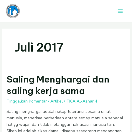
Lewati
Main
ke
Men
konten
Juli 2017
Saling
Saling Menghargai dan
Menghargai
saling kerja sama
dan
saling
Tinggalkan Komentar
/
Artikel
/
TKIA Al-Azhar 4
kerja
sama
Saling menghargai adalah sikap toleransi sesama umat
manusia, menerima perbedaan antara setiap manusia sebagai
hal yg wajar, dan tidak melanggar hak asasi manusia lain.
Sikap ini adalah sikap damai, dimana seseorang menganggap