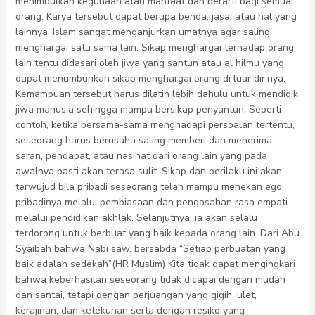
menimbulkan kegunaan atau manfaat dan berarti bagi semua
orang. Karya tersebut dapat berupa benda, jasa, atau hal yang
lainnya. Islam sangat menganjurkan umatnya agar saling
menghargai satu sama lain. Sikap menghargai terhadap orang
lain tentu didasari oleh jiwa yang santun atau al hilmu yang
dapat menumbuhkan sikap menghargai orang di luar dirinya.
Kemampuan tersebut harus dilatih lebih dahulu untuk mendidik
jiwa manusia sehingga mampu bersikap penyantun. Seperti
contoh, ketika bersama-sama menghadapi persoalan tertentu,
seseorang harus berusaha saling memberi dan menerima
saran, pendapat, atau nasihat dari orang lain yang pada
awalnya pasti akan terasa sulit. Sikap dan perilaku ini akan
terwujud bila pribadi seseorang telah mampu menekan ego
pribadinya melalui pembiasaan dan pengasahan rasa empati
melalui pendidikan akhlak. Selanjutnya, ia akan selalu
terdorong untuk berbuat yang baik kepada orang lain. Dari Abu
Syaibah bahwa Nabi saw. bersabda “Setiap perbuatan yang
baik adalah sedekah”(HR Muslim) Kita tidak dapat mengingkari
bahwa keberhasilan seseorang tidak dicapai dengan mudah
dan santai, tetapi dengan perjuangan yang gigih, ulet,
kerajinan, dan ketekunan serta dengan resiko yang