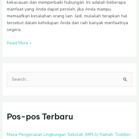
kekacauan dan memperbaiki hubungan. Ini adalah beberapa
manfaat yang Anda dapat peroleh, jika Anda mampu
memaafkan kesalahan orang lain. Jadi, mulailah terapkan hal
tersebut dalam kehidupan Anda dan raih banyak manfaatnya
segera.
Read More »
C
a
r
i
Pos-pos Terbaru
u
n
t
Masa Pengenalan Lingkungan Sekolah (MPLS) Ramah Toddler–