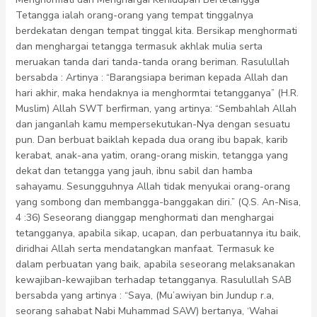
Tetangga ialah orang-orang yang tempat tinggalnya
berdekatan dengan tempat tinggal kita. Bersikap menghormati
dan menghargai tetangga termasuk akhlak mulia serta
meruakan tanda dari tanda-tanda orang beriman. Rasulullah
bersabda : Artinya : “Barangsiapa beriman kepada Allah dan
hari akhir, maka hendaknya ia menghormtai tetangganya” (H.R.
Muslim) Allah SWT berfirman, yang artinya: “Sembahlah Allah
dan janganlah kamu mempersekutukan-Nya dengan sesuatu
pun. Dan berbuat baiklah kepada dua orang ibu bapak, karib
kerabat, anak-ana yatim, orang-orang miskin, tetangga yang
dekat dan tetangga yang jauh, ibnu sabil dan hamba
sahayamu. Sesungguhnya Allah tidak menyukai orang-orang
yang sombong dan membangga-banggakan diri.” (Q.S. An-Nisa,
4 :36) Seseorang dianggap menghormati dan menghargai
tetangganya, apabila sikap, ucapan, dan perbuatannya itu baik,
diridhai Allah serta mendatangkan manfaat. Termasuk ke
dalam perbuatan yang baik, apabila seseorang melaksanakan
kewajiban-kewajiban terhadap tetangganya. Rasulullah SAB
bersabda yang artinya : “Saya, (Mu’awiyan bin Jundup r.a,
seorang sahabat Nabi Muhammad SAW) bertanya, ‘Wahai