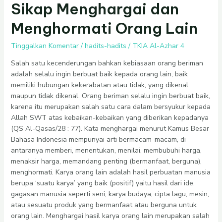
Sikap
Sikap Menghargai dan
Menghargai
Menghormati Orang Lain
dan
Menghormati
Tinggalkan Komentar
/
hadits-hadits
/
TKIA Al-Azhar 4
Orang
Lain
Salah satu kecenderungan bahkan kebiasaan orang beriman
adalah selalu ingin berbuat baik kepada orang lain, baik
memiliki hubungan kekerabatan atau tidak, yang dikenal
maupun tidak dikenal. Orang beriman selalu ingin berbuat baik,
karena itu merupakan salah satu cara dalam bersyukur kepada
Allah SWT atas kebaikan-kebaikan yang diberikan kepadanya
(QS Al-Qasas/28 : 77). Kata menghargai menurut Kamus Besar
Bahasa Indonesia mempunyai arti bermacam-macam, di
antaranya memberi, menentukan, menilai, membubuhi harga,
menaksir harga, memandang penting (bermanfaat, berguna),
menghormati. Karya orang lain adalah hasil perbuatan manusia
berupa ‘suatu karya’ yang baik (positif) yaitu hasil dari ide,
gagasan manusia seperti seni, karya budaya, cipta lagu, mesin,
atau sesuatu produk yang bermanfaat atau berguna untuk
orang lain. Menghargai hasil karya orang lain merupakan salah