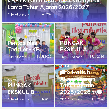
KB–TK Islam Al Azhar 4 Kebayoran
Lama Tahun Ajaran 2026/2027
30 Juli 2026
TKIA Al-Azhar 4
Artikel
Artikel
Pentas Mini
PUNCAK
Toddler–KB
EKSKUL A
3 Juli 2026
3 Juli 2026
TKIA Al-Azhar 4
TKIA Al-Azhar 4
Artikel
🎓✨ Haflah
Akhirussanah
Artikel
PUNCAK
Tahun Ajaran
EKSKUL B
2025/2026 ✨🎓
3 Juli 2026
3 Juli 2026
TKIA Al-Azhar 4
TKIA Al-Azhar 4