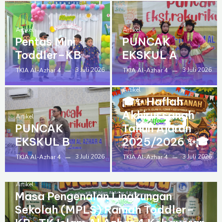
Artikel
Artikel
Pentas Mini
PUNCAK
Toddler–KB
EKSKUL A
3 Juli 2026
3 Juli 2026
TKIA Al-Azhar 4
TKIA Al-Azhar 4
Artikel
🎓✨ Haflah
Akhirussanah
Artikel
PUNCAK
Tahun Ajaran
EKSKUL B
2025/2026 ✨🎓
3 Juli 2026
3 Juli 2026
TKIA Al-Azhar 4
TKIA Al-Azhar 4
Artikel
Masa Pengenalan Lingkungan
Sekolah (MPLS) Ramah Toddler–