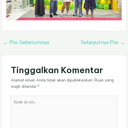
←
Pos Sebelumnya
Selanjutnya Pos
→
Tinggalkan Komentar
Alamat email Anda tidak akan dipublikasikan.
Ruas yang
wajib ditandai
*
Ketik
di
sini..