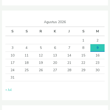
Agustus 2026
S
S
R
K
J
S
M
1
2
3
4
5
6
7
8
9
10
11
12
13
14
15
16
17
18
19
20
21
22
23
24
25
26
27
28
29
30
31
« Jul