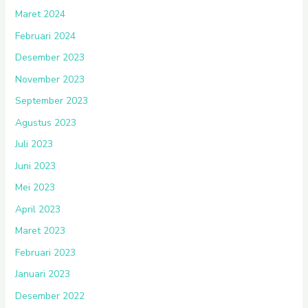
Maret 2024
Februari 2024
Desember 2023
November 2023
September 2023
Agustus 2023
Juli 2023
Juni 2023
Mei 2023
April 2023
Maret 2023
Februari 2023
Januari 2023
Desember 2022