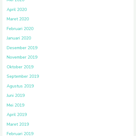
April 2020
Maret 2020
Februari 2020
Januari 2020
Desember 2019
November 2019
Oktober 2019
September 2019
Agustus 2019
Juni 2019
Mei 2019
April 2019
Maret 2019
Februari 2019