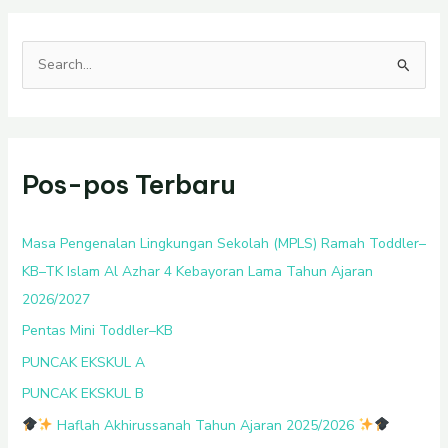
C
a
r
i
Pos-pos Terbaru
u
n
t
Masa Pengenalan Lingkungan Sekolah (MPLS) Ramah Toddler–
u
KB–TK Islam Al Azhar 4 Kebayoran Lama Tahun Ajaran
k
2026/2027
:
Pentas Mini Toddler–KB
PUNCAK EKSKUL A
PUNCAK EKSKUL B
Haflah Akhirussanah Tahun Ajaran 2025/2026