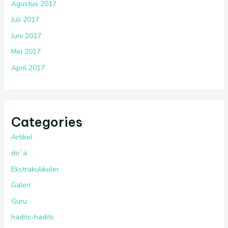
Agustus 2017
Juli 2017
Juni 2017
Mei 2017
April 2017
Categories
Artikel
do`a
Ekstrakulikuler
Galeri
Guru
hadits-hadits