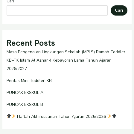
Cari
Cari
Recent Posts
Masa Pengenalan Lingkungan Sekolah (MPLS) Ramah Toddler–
KB–TK Islam Al Azhar 4 Kebayoran Lama Tahun Ajaran
2026/2027
Pentas Mini Toddler–KB
PUNCAK EKSKUL A
PUNCAK EKSKUL B
Haflah Akhirussanah Tahun Ajaran 2025/2026