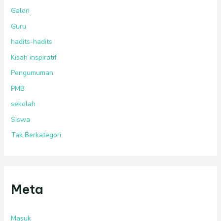
Galeri
Guru
hadits-hadits
Kisah inspiratif
Pengumuman
PMB
sekolah
Siswa
Tak Berkategori
Meta
Masuk