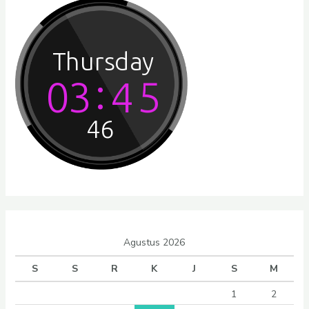
Agustus 2026
S
S
R
K
J
S
M
1
2