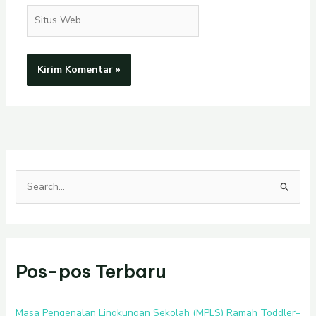
Situs
Web
C
a
r
i
Pos-pos Terbaru
u
n
t
Masa Pengenalan Lingkungan Sekolah (MPLS) Ramah Toddler–