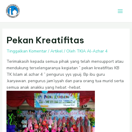
Lewati
Post
Main
ke
navigation
Men
konten
Pekan Kreatifitas
Tinggalkan Komentar
/
Artikel
/ Oleh
TKIA Al-Azhar 4
Terimakasih kepada semua pihak yang telah mensupport atau
mendukung terselengaranya kegiatan ” pekan kreatifitas KB
TK Islam al azhar 4 ” pengurus yys ypuij. Bp ibu guru
.karyawan. pengurus jam’iyyah dan para orang tua murid serta
semua anak anakku yang hebat -hebat.