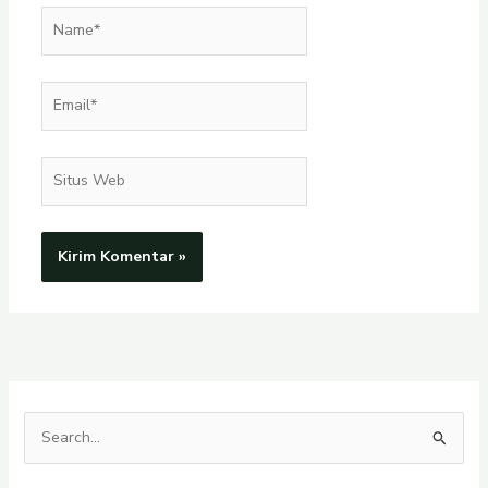
Name*
Email*
Situs
Web
C
a