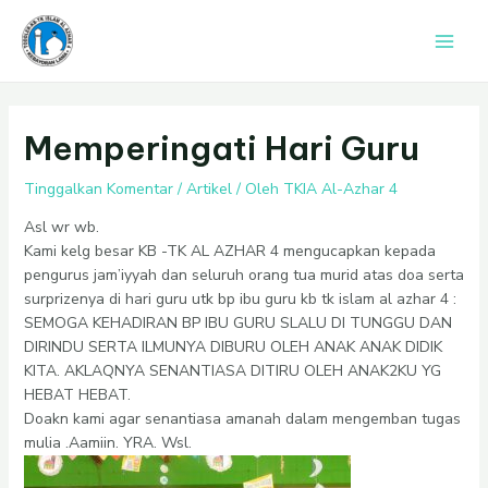
Lewati
Post
Main
ke
navigation
Men
konten
Memperingati Hari Guru
Tinggalkan Komentar
/
Artikel
/ Oleh
TKIA Al-Azhar 4
Asl wr wb.
Kami kelg besar KB -TK AL AZHAR 4 mengucapkan kepada
pengurus jam’iyyah dan seluruh orang tua murid atas doa serta
surprizenya di hari guru utk bp ibu guru kb tk islam al azhar 4 :
SEMOGA KEHADIRAN BP IBU GURU SLALU DI TUNGGU DAN
DIRINDU SERTA ILMUNYA DIBURU OLEH ANAK ANAK DIDIK
KITA. AKLAQNYA SENANTIASA DITIRU OLEH ANAK2KU YG
HEBAT HEBAT.
Doakn kami agar senantiasa amanah dalam mengemban tugas
mulia .Aamiin. YRA. Wsl.