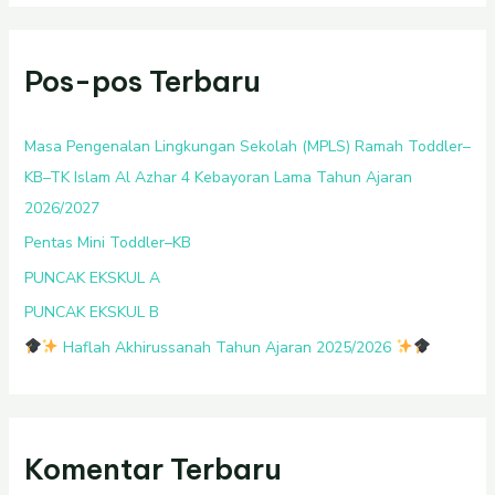
r
i
Pos-pos Terbaru
u
n
t
Masa Pengenalan Lingkungan Sekolah (MPLS) Ramah Toddler–
u
KB–TK Islam Al Azhar 4 Kebayoran Lama Tahun Ajaran
k
2026/2027
:
Pentas Mini Toddler–KB
PUNCAK EKSKUL A
PUNCAK EKSKUL B
Haflah Akhirussanah Tahun Ajaran 2025/2026
Komentar Terbaru