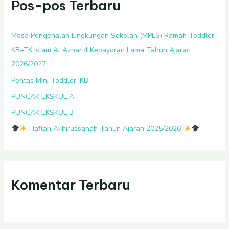
Pos-pos Terbaru
u
n
t
Masa Pengenalan Lingkungan Sekolah (MPLS) Ramah Toddler–
u
KB–TK Islam Al Azhar 4 Kebayoran Lama Tahun Ajaran
k
2026/2027
:
Pentas Mini Toddler–KB
PUNCAK EKSKUL A
PUNCAK EKSKUL B
Haflah Akhirussanah Tahun Ajaran 2025/2026
Komentar Terbaru