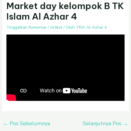
Market day kelompok B TK
Islam Al Azhar 4
Tinggalkan Komentar
/
Artikel
/ Oleh
TKIA Al-Azhar 4
←
Pos Sebelumnya
Selanjutnya Pos
→