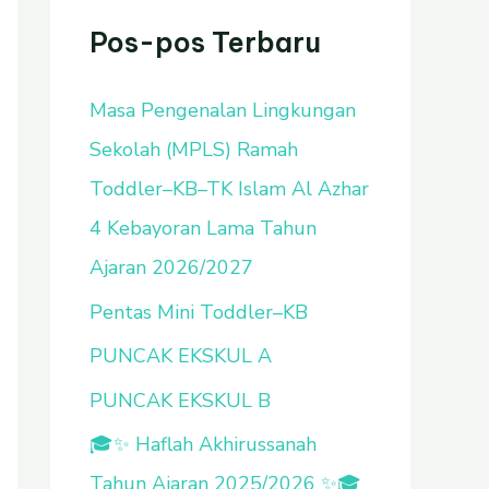
u
Pos-pos Terbaru
n
Masa Pengenalan Lingkungan
t
Sekolah (MPLS) Ramah
u
Toddler–KB–TK Islam Al Azhar
k
4 Kebayoran Lama Tahun
:
Ajaran 2026/2027
Pentas Mini Toddler–KB
PUNCAK EKSKUL A
PUNCAK EKSKUL B
🎓✨ Haflah Akhirussanah
Tahun Ajaran 2025/2026 ✨🎓