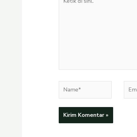
di
sini..
Name*
Emai