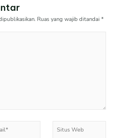
ntar
ipublikasikan.
Ruas yang wajib ditandai
*
l*
Situs
Web