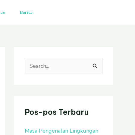
tan
Berita
C
a
r
i
u
Pos-pos Terbaru
n
Masa Pengenalan Lingkungan
t