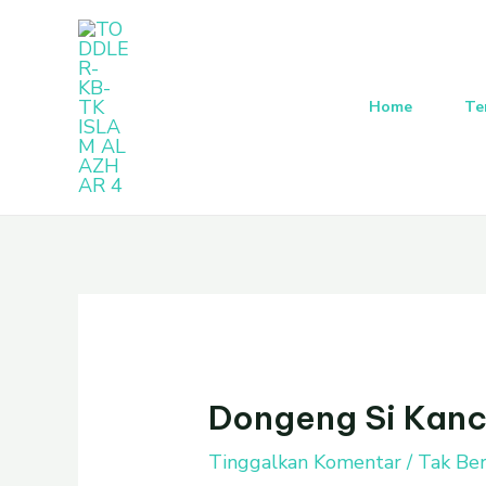
Lewati
Post
ke
navigation
konten
Home
Te
Dongeng Si Kanc
Tinggalkan Komentar
/
Tak Ber