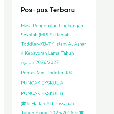
u
Pos-pos Terbaru
n
Masa Pengenalan Lingkungan
t
Sekolah (MPLS) Ramah
u
Toddler–KB–TK Islam Al Azhar
k
4 Kebayoran Lama Tahun
:
Ajaran 2026/2027
Pentas Mini Toddler–KB
PUNCAK EKSKUL A
PUNCAK EKSKUL B
🎓✨ Haflah Akhirussanah
Tahun Ajaran 2025/2026 ✨🎓