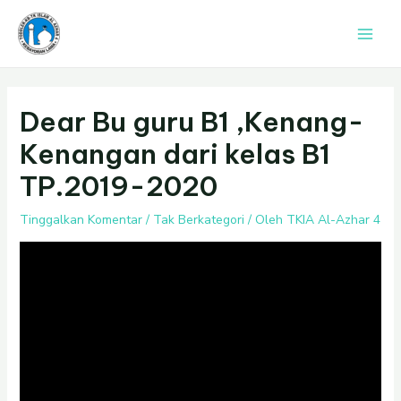
Lewati
Post
Main
ke
navigation
Men
konten
Dear Bu guru B1 ,Kenang-
Kenangan dari kelas B1
TP.2019-2020
Tinggalkan Komentar
/
Tak Berkategori
/ Oleh
TKIA Al-Azhar 4