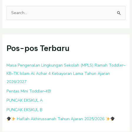
C
a
r
i
Pos-pos Terbaru
u
n
t
Masa Pengenalan Lingkungan Sekolah (MPLS) Ramah Toddler–
u
KB–TK Islam Al Azhar 4 Kebayoran Lama Tahun Ajaran
k
2026/2027
:
Pentas Mini Toddler–KB
PUNCAK EKSKUL A
PUNCAK EKSKUL B
Haflah Akhirussanah Tahun Ajaran 2025/2026