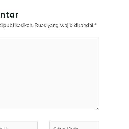
ntar
ipublikasikan.
Ruas yang wajib ditandai
*
l*
Situs