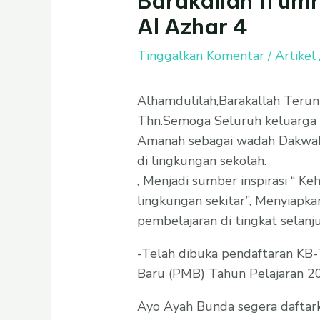
Barakallah fi um
Al Azhar 4
Tinggalkan Komentar
/
Artikel
Alhamdulilah,Barakallah Teru
Thn.Semoga Seluruh keluarga 
Amanah sebagai wadah Dakwa
di lingkungan sekolah.
, Menjadi sumber inspirasi “ K
lingkungan sekitar”, Menyiapka
pembelajaran di tingkat selanj
-Telah dibuka pendaftaran KB-
Baru (PMB) Tahun Pela
jaran 
Ayo Ayah Bunda segera daftark