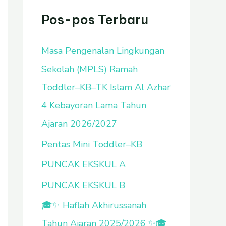
u
Pos-pos Terbaru
n
Masa Pengenalan Lingkungan
t
Sekolah (MPLS) Ramah
u
Toddler–KB–TK Islam Al Azhar
k
4 Kebayoran Lama Tahun
:
Ajaran 2026/2027
Pentas Mini Toddler–KB
PUNCAK EKSKUL A
PUNCAK EKSKUL B
🎓✨ Haflah Akhirussanah
Tahun Ajaran 2025/2026 ✨🎓