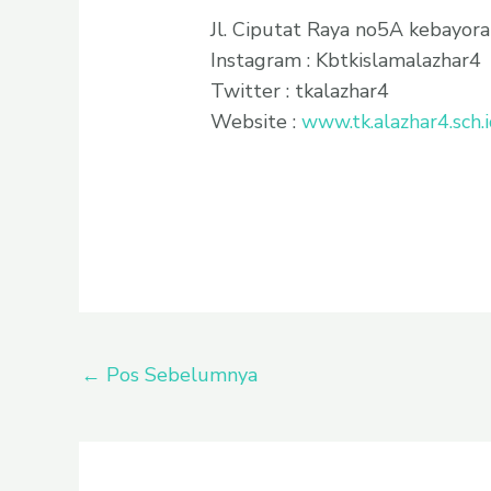
Jl. Ciputat Raya no5A kebayora
Instagram : Kbtkislamalazhar4
Twitter : tkalazhar4
Website :
www.tk.alazhar4.sch.
←
Pos Sebelumnya