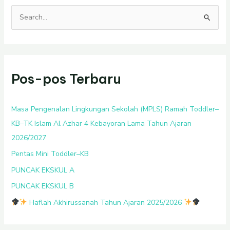
C
a
r
i
Pos-pos Terbaru
u
n
t
Masa Pengenalan Lingkungan Sekolah (MPLS) Ramah Toddler–
u
KB–TK Islam Al Azhar 4 Kebayoran Lama Tahun Ajaran
k
2026/2027
:
Pentas Mini Toddler–KB
PUNCAK EKSKUL A
PUNCAK EKSKUL B
Haflah Akhirussanah Tahun Ajaran 2025/2026