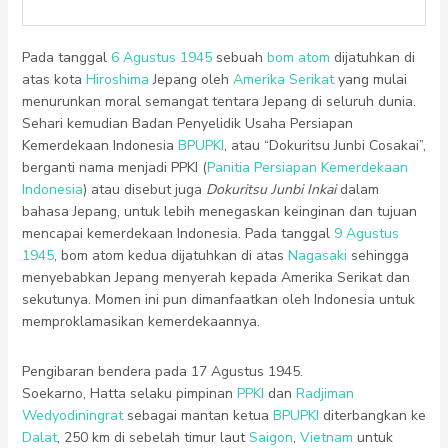
Pada tanggal
6 Agustus
1945
sebuah
bom atom
dijatuhkan di
atas kota
Hiroshima
Jepang oleh
Amerika Serikat
yang mulai
menurunkan moral semangat tentara Jepang di seluruh dunia.
Sehari kemudian Badan Penyelidik Usaha Persiapan
Kemerdekaan Indonesia
BPUPKI
, atau “Dokuritsu Junbi Cosakai”,
berganti nama menjadi PPKI (
Panitia Persiapan Kemerdekaan
Indonesia
) atau disebut juga
Dokuritsu Junbi Inkai
dalam
bahasa Jepang, untuk lebih menegaskan keinginan dan tujuan
mencapai kemerdekaan Indonesia. Pada tanggal
9 Agustus
1945
, bom atom kedua dijatuhkan di atas
Nagasaki
sehingga
menyebabkan Jepang menyerah kepada Amerika Serikat dan
sekutunya. Momen ini pun dimanfaatkan oleh Indonesia untuk
memproklamasikan kemerdekaannya.
Pengibaran bendera pada 17 Agustus 1945.
Soekarno, Hatta selaku pimpinan
PPKI
dan
Radjiman
Wedyodiningrat
sebagai mantan ketua
BPUPKI
diterbangkan ke
Dalat
, 250 km di sebelah timur laut
Saigon
,
Vietnam
untuk