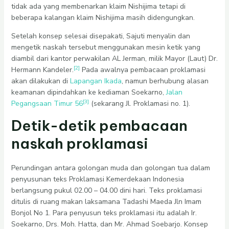
tidak ada yang membenarkan klaim Nishijima tetapi di
beberapa kalangan klaim Nishijima masih didengungkan.
Setelah konsep selesai disepakati, Sajuti menyalin dan
mengetik naskah tersebut menggunakan mesin ketik yang
diambil dari kantor perwakilan AL Jerman, milik Mayor (Laut) Dr.
[2]
Hermann Kandeler.
Pada awalnya pembacaan proklamasi
akan dilakukan di
Lapangan Ikada
, namun berhubung alasan
keamanan dipindahkan ke kediaman Soekarno,
Jalan
[3]
Pegangsaan Timur 56
(sekarang Jl. Proklamasi no. 1).
Detik-detik pembacaan
naskah proklamasi
Perundingan antara golongan muda dan golongan tua dalam
penyusunan teks Proklamasi Kemerdekaan Indonesia
berlangsung pukul 02.00 – 04.00 dini hari. Teks proklamasi
ditulis di ruang makan laksamana Tadashi Maeda Jln Imam
Bonjol No 1. Para penyusun teks proklamasi itu adalah Ir.
Soekarno, Drs. Moh. Hatta, dan Mr. Ahmad Soebarjo. Konsep