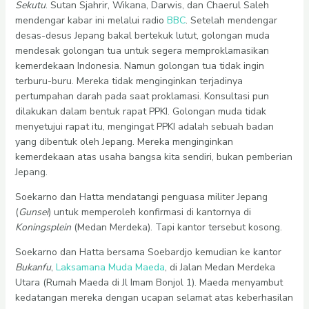
Sekutu
. Sutan Sjahrir, Wikana, Darwis, dan Chaerul Saleh
mendengar kabar ini melalui radio
BBC
. Setelah mendengar
desas-desus Jepang bakal bertekuk lutut, golongan muda
mendesak golongan tua untuk segera memproklamasikan
kemerdekaan Indonesia. Namun golongan tua tidak ingin
terburu-buru. Mereka tidak menginginkan terjadinya
pertumpahan darah pada saat proklamasi. Konsultasi pun
dilakukan dalam bentuk rapat PPKI. Golongan muda tidak
menyetujui rapat itu, mengingat PPKI adalah sebuah badan
yang dibentuk oleh Jepang. Mereka menginginkan
kemerdekaan atas usaha bangsa kita sendiri, bukan pemberian
Jepang.
Soekarno dan Hatta mendatangi penguasa militer Jepang
(
Gunsei
) untuk memperoleh konfirmasi di kantornya di
Koningsplein
(Medan Merdeka). Tapi kantor tersebut kosong.
Soekarno dan Hatta bersama Soebardjo kemudian ke kantor
Bukanfu
,
Laksamana Muda Maeda
, di Jalan Medan Merdeka
Utara (Rumah Maeda di Jl Imam Bonjol 1). Maeda menyambut
kedatangan mereka dengan ucapan selamat atas keberhasilan