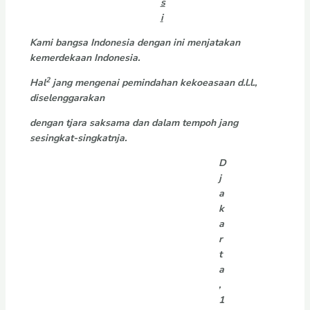
s
i
Kami bangsa Indonesia dengan ini menjatakan
kemerdekaan Indonesia.
2
Hal
jang mengenai pemindahan kekoeasaan d.l.l.,
diselenggarakan
dengan tjara saksama dan dalam tempoh jang
sesingkat-singkatnja.
D
j
a
k
a
r
t
a
,
1