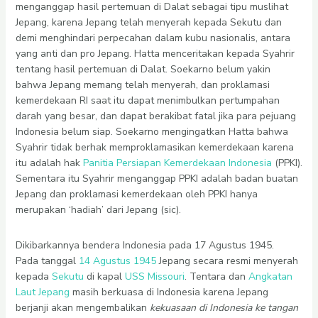
menganggap hasil pertemuan di Dalat sebagai tipu muslihat
Jepang, karena Jepang telah menyerah kepada Sekutu dan
demi menghindari perpecahan dalam kubu nasionalis, antara
yang anti dan pro Jepang. Hatta menceritakan kepada Syahrir
tentang hasil pertemuan di Dalat. Soekarno belum yakin
bahwa Jepang memang telah menyerah, dan proklamasi
kemerdekaan RI saat itu dapat menimbulkan pertumpahan
darah yang besar, dan dapat berakibat fatal jika para pejuang
Indonesia belum siap. Soekarno mengingatkan Hatta bahwa
Syahrir tidak berhak memproklamasikan kemerdekaan karena
itu adalah hak
Panitia Persiapan Kemerdekaan Indonesia
(PPKI).
Sementara itu Syahrir menganggap PPKI adalah badan buatan
Jepang dan proklamasi kemerdekaan oleh PPKI hanya
merupakan ‘hadiah’ dari Jepang (sic).
Dikibarkannya bendera Indonesia pada 17 Agustus 1945.
Pada tanggal
14 Agustus
1945
Jepang secara resmi menyerah
kepada
Sekutu
di kapal
USS Missouri
. Tentara dan
Angkatan
Laut Jepang
masih berkuasa di Indonesia karena Jepang
berjanji akan mengembalikan
kekuasaan di Indonesia ke tangan