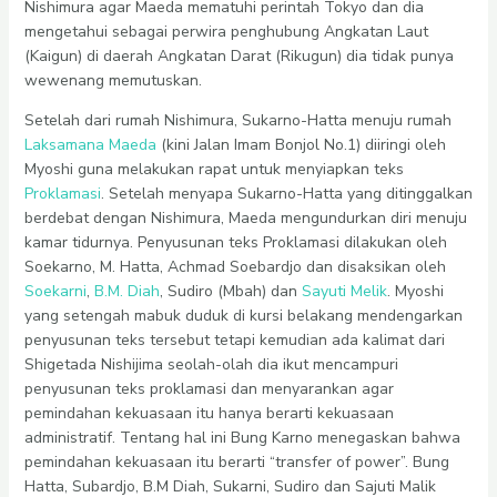
Nishimura agar Maeda mematuhi perintah Tokyo dan dia
mengetahui sebagai perwira penghubung Angkatan Laut
(Kaigun) di daerah Angkatan Darat (Rikugun) dia tidak punya
wewenang memutuskan.
Setelah dari rumah Nishimura, Sukarno-Hatta menuju rumah
Laksamana Maeda
(kini Jalan Imam Bonjol No.1) diiringi oleh
Myoshi guna melakukan rapat untuk menyiapkan teks
Proklamasi
. Setelah menyapa Sukarno-Hatta yang ditinggalkan
berdebat dengan Nishimura, Maeda mengundurkan diri menuju
kamar tidurnya. Penyusunan teks Proklamasi dilakukan oleh
Soekarno, M. Hatta, Achmad Soebardjo dan disaksikan oleh
Soekarni
,
B.M. Diah
, Sudiro (Mbah) dan
Sayuti Melik
. Myoshi
yang setengah mabuk duduk di kursi belakang mendengarkan
penyusunan teks tersebut tetapi kemudian ada kalimat dari
Shigetada Nishijima seolah-olah dia ikut mencampuri
penyusunan teks proklamasi dan menyarankan agar
pemindahan kekuasaan itu hanya berarti kekuasaan
administratif. Tentang hal ini Bung Karno menegaskan bahwa
pemindahan kekuasaan itu berarti “transfer of power”. Bung
Hatta, Subardjo, B.M Diah, Sukarni, Sudiro dan Sajuti Malik