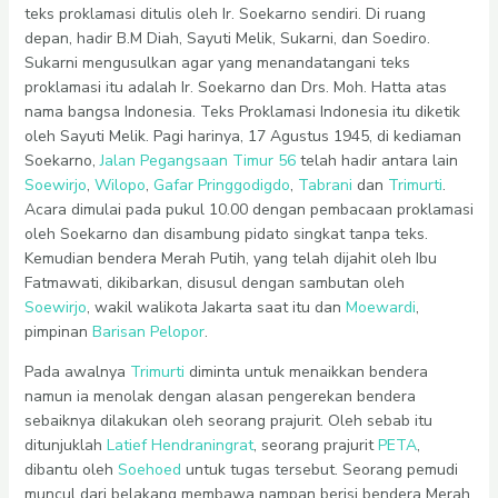
teks proklamasi ditulis oleh Ir. Soekarno sendiri. Di ruang
depan, hadir B.M Diah, Sayuti Melik, Sukarni, dan Soediro.
Sukarni mengusulkan agar yang menandatangani teks
proklamasi itu adalah Ir. Soekarno dan Drs. Moh. Hatta atas
nama bangsa Indonesia. Teks Proklamasi Indonesia itu diketik
oleh Sayuti Melik. Pagi harinya, 17 Agustus 1945, di kediaman
Soekarno,
Jalan Pegangsaan Timur 56
telah hadir antara lain
Soewirjo
,
Wilopo
,
Gafar Pringgodigdo
,
Tabrani
dan
Trimurti
.
Acara dimulai pada pukul 10.00 dengan pembacaan proklamasi
oleh Soekarno dan disambung pidato singkat tanpa teks.
Kemudian bendera Merah Putih, yang telah dijahit oleh Ibu
Fatmawati, dikibarkan, disusul dengan sambutan oleh
Soewirjo
, wakil walikota Jakarta saat itu dan
Moewardi
,
pimpinan
Barisan Pelopor
.
Pada awalnya
Trimurti
diminta untuk menaikkan bendera
namun ia menolak dengan alasan pengerekan bendera
sebaiknya dilakukan oleh seorang prajurit. Oleh sebab itu
ditunjuklah
Latief Hendraningrat
, seorang prajurit
PETA
,
dibantu oleh
Soehoed
untuk tugas tersebut. Seorang pemudi
muncul dari belakang membawa nampan berisi bendera Merah