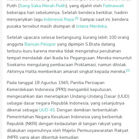
Putih (
Sang Saka Merah Putih
), yang dijahit oleh
Fatmawati
beberapa hari sebelumnya. Setelah bendera berkibar, hadirin
[3]
menyanyikan lagu
Indonesia Raya
.
Sampai saat ini, bendera
pusaka tersebut masih disimpan di
Istana Merdeka
.
Setelah upacara selesai berlangsung, kurang lebih 100 orang
anggota
Barisan Pelopor
yang dipimpin S.Brata datang
terburu-buru karena mereka tidak mengetahui perubahan
tempat mendadak dari Ikada ke Pegangsaan. Mereka menuntut
Soekarno mengulang pembacaan Proklamasi, namun ditolak.
[3]
Akhirnya Hatta memberikan amanat singkat kepada mereka.
Pada tanggal 18 Agustus 1945, Panitia Persiapan
Kemerdekaan Indonesia (PPKI) mengambil keputusan,
mengesahkan dan menetapkan Undang-Undang Dasar (UUD)
sebagai dasar negara Republik Indonesia, yang selanjutnya
dikenal sebagai
UUD 45
. Dengan demikian terbentuklah
Pemerintahan Negara Kesatuan Indonesia yang berbentuk
Republik (NKRI) dengan kedaulatan di tangan rakyat yang
dilakukan sepenuhnya oleh Majelis Permusyawaratan Rakyat
(MPR) yang akan dibentuk kemudian.