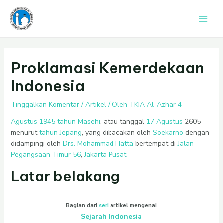
Lewati
Post
Main
ke
navigation
Men
konten
Proklamasi Kemerdekaan
Indonesia
Tinggalkan Komentar
/
Artikel
/ Oleh
TKIA Al-Azhar 4
Agustus
1945
tahun Masehi
, atau tanggal
17 Agustus
2605
menurut
tahun Jepang
, yang dibacakan oleh
Soekarno
dengan
didampingi oleh
Drs. Mohammad Hatta
bertempat di
Jalan
Pegangsaan Timur 56
,
Jakarta Pusat
.
Latar belakang
Bagian dari
seri
artikel mengenai
Sejarah Indonesia