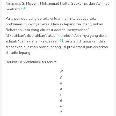
Nishijima, S. Miyoshi, Mohammad Hatta, Soekarno, dan Achmad
[4]
Soebardjo
.
Para pemuda yang berada di luar meminta supaya teks
proklamasi bunyinya keras. Namun Jepang tak mengizinkan.
Beberapa kata yang dituntut adalah “penyerahan”,
“dikasihkan”, diserahkan”, atau “merebut”. Akhirnya yang dipilih
[4]
adalah “pemindahan kekuasaan”
. Setelah dirumuskan dan
dibacakan di rumah orang Jepang, isi proklamasi pun disiarkan
di radio Jepang.
Berikut isi proklamasi tersebut:
P
r
o
k
l
a
m
a