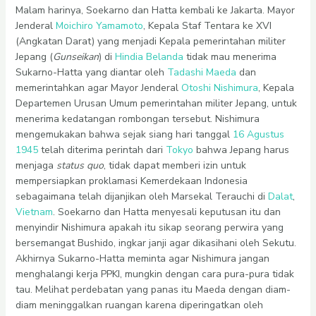
Malam harinya, Soekarno dan Hatta kembali ke Jakarta. Mayor
Jenderal
Moichiro Yamamoto
, Kepala Staf Tentara ke XVI
(Angkatan Darat) yang menjadi Kepala pemerintahan militer
Jepang (
Gunseikan
) di
Hindia Belanda
tidak mau menerima
Sukarno-Hatta yang diantar oleh
Tadashi Maeda
dan
memerintahkan agar Mayor Jenderal
Otoshi Nishimura
, Kepala
Departemen Urusan Umum pemerintahan militer Jepang, untuk
menerima kedatangan rombongan tersebut. Nishimura
mengemukakan bahwa sejak siang hari tanggal
16 Agustus
1945
telah diterima perintah dari
Tokyo
bahwa Jepang harus
menjaga
status quo
, tidak dapat memberi izin untuk
mempersiapkan proklamasi Kemerdekaan Indonesia
sebagaimana telah dijanjikan oleh Marsekal Terauchi di
Dalat
,
Vietnam
. Soekarno dan Hatta menyesali keputusan itu dan
menyindir Nishimura apakah itu sikap seorang perwira yang
bersemangat Bushido, ingkar janji agar dikasihani oleh Sekutu.
Akhirnya Sukarno-Hatta meminta agar Nishimura jangan
menghalangi kerja PPKI, mungkin dengan cara pura-pura tidak
tau. Melihat perdebatan yang panas itu Maeda dengan diam-
diam meninggalkan ruangan karena diperingatkan oleh