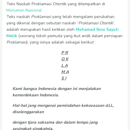
Teks Naskah Proklamasi Otentik yang ditempatkan di
Monumen Nasional
Teks naskah
Proklamasi
yang telah mengalami perubahan,
yang dikenal dengan sebutan naskah “
Proklamasi Otentik
“,
adalah merupakan hasil ketikan oleh
Mohamad Ibnu Sayuti
Melik
(seorang tokoh pemuda yang ikut andil dalam persiapan
Proklamasi
), yang isinya adalah sebagai berikut :
P R
O K
L A
M A
S I
Kami bangsa Indonesia dengan ini menjatakan
kemerdekaan Indonesia.
Hal-hal jang mengenai pemindahan kekoeasaan d.l.l.,
diselenggarakan
dengan tjara saksama dan dalam tempo jang
sesingkat-singkatnja.