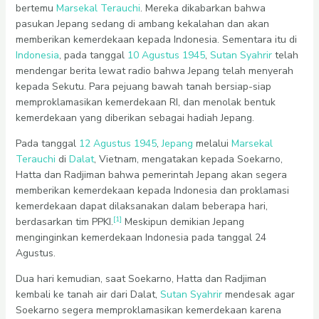
bertemu
Marsekal Terauchi
. Mereka dikabarkan bahwa
pasukan Jepang sedang di ambang kekalahan dan akan
memberikan kemerdekaan kepada Indonesia. Sementara itu di
Indonesia
, pada tanggal
10 Agustus
1945
,
Sutan Syahrir
telah
mendengar berita lewat radio bahwa Jepang telah menyerah
kepada Sekutu. Para pejuang bawah tanah bersiap-siap
memproklamasikan kemerdekaan RI, dan menolak bentuk
kemerdekaan yang diberikan sebagai hadiah Jepang.
Pada tanggal
12 Agustus
1945
,
Jepang
melalui
Marsekal
Terauchi
di
Dalat
, Vietnam, mengatakan kepada Soekarno,
Hatta dan Radjiman bahwa pemerintah Jepang akan segera
memberikan kemerdekaan kepada Indonesia dan proklamasi
kemerdekaan dapat dilaksanakan dalam beberapa hari,
[1]
berdasarkan tim PPKI.
Meskipun demikian Jepang
menginginkan kemerdekaan Indonesia pada tanggal 24
Agustus.
Dua hari kemudian, saat Soekarno, Hatta dan Radjiman
kembali ke tanah air dari Dalat,
Sutan Syahrir
mendesak agar
Soekarno segera memproklamasikan kemerdekaan karena