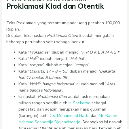
Proklamasi Klad dan Otentik
Teks Proklamasi yang tercantum pada uang pecahan 100,000
Rupiah.
Di dalam teks naskah
Proklamasi Otentik
sudah mengalami
beberapa perubahan yaitu sebagai berikut :
Kata “
Proklamasi
” diubah menjadi “
P R O K L A M A S I
“,
2
Kata “
Hal
” diubah menjadi “
Hal-hal
“,
Kata “
tempoh
” diubah menjadi “
tempo
“,
Kata “
Djakarta, 17 – 8 – ’05
” diubah menjadi “
Djakarta,
hari 17 boelan 8 tahoen 05
“,
2
Kata “
Wakil
bangsa Indonesia
” diubah menjadi “
Atas
nama bangsa Indonesia
“,
Isi naskah
Proklamasi Klad
adalah asli merupakan
tulisan tangan sendiri oleh
Ir. Soekarno
sebagai
pencatat, dan adalah merupakan hasil gubahan
(karangan) oleh
Drs. Mohammad Hatta
dan
Mr. Raden
Achmad Soebardjo Djojoadisoerjo
. Sedangkan isi naskah
Proklamasi Otentik
adalah merupakan hasil ketikan oleh