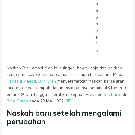
n
d
o
n
e
s
i
a
.
Naskah Proklamasi Klad ini ditinggal begitu saja dan bahkan
sempat masuk ke tempat sampah di rumah Laksamana Muda
Tadashi Maeda
.
B.M. Diah
menyelamatkan naskah bersejarah
ini dari tempat sampah dan menyimpannya selama 46 tahun 9
bulan 19 hari, hingga diserahkan kepada Presiden
Soeharto
di
[5]
[6]
Bina Graha
pada 29 Mei 1992.
Naskah baru setelah mengalami
perubahan