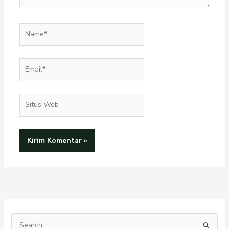
Name*
Email*
Situs
Web
C