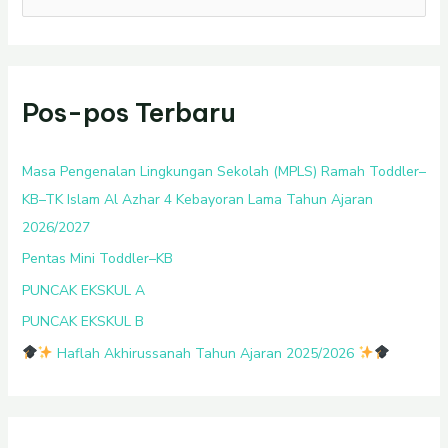
a
r
i
Pos-pos Terbaru
u
n
t
Masa Pengenalan Lingkungan Sekolah (MPLS) Ramah Toddler–
u
KB–TK Islam Al Azhar 4 Kebayoran Lama Tahun Ajaran
k
2026/2027
:
Pentas Mini Toddler–KB
PUNCAK EKSKUL A
PUNCAK EKSKUL B
Haflah Akhirussanah Tahun Ajaran 2025/2026