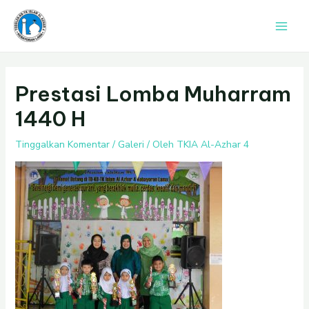
Lewati
Post
Main
ke
navigation
Men
konten
Prestasi Lomba Muharram
1440 H
Tinggalkan Komentar
/
Galeri
/ Oleh
TKIA Al-Azhar 4