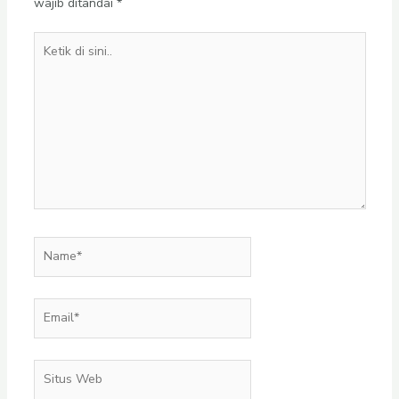
wajib ditandai
*
Ketik
di
sini..
Name*
Email*
Situs
Web