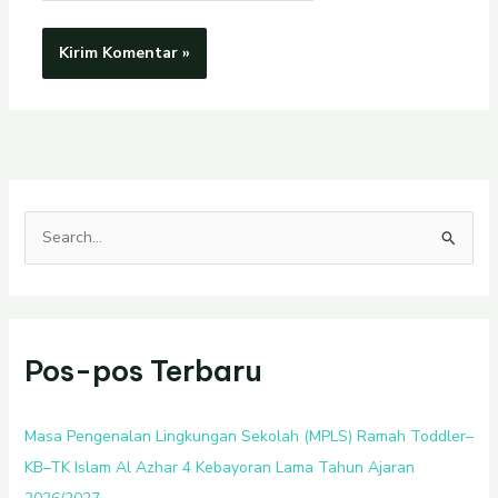
C
a
r
i
Pos-pos Terbaru
u
n
t
Masa Pengenalan Lingkungan Sekolah (MPLS) Ramah Toddler–
u
KB–TK Islam Al Azhar 4 Kebayoran Lama Tahun Ajaran
k