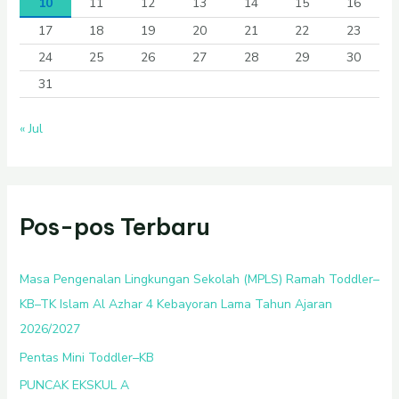
10
11
12
13
14
15
16
17
18
19
20
21
22
23
24
25
26
27
28
29
30
31
« Jul
Pos-pos Terbaru
Masa Pengenalan Lingkungan Sekolah (MPLS) Ramah Toddler–
KB–TK Islam Al Azhar 4 Kebayoran Lama Tahun Ajaran
2026/2027
Pentas Mini Toddler–KB
PUNCAK EKSKUL A