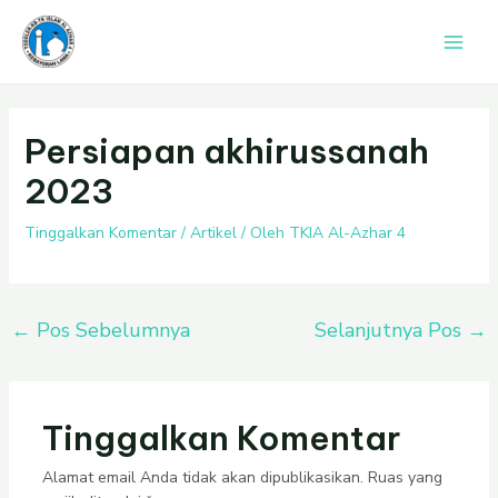
Lewati
Post
Main
ke
navigation
Men
konten
Persiapan akhirussanah
2023
Tinggalkan Komentar
/
Artikel
/ Oleh
TKIA Al-Azhar 4
←
Pos Sebelumnya
Selanjutnya Pos
→
Tinggalkan Komentar
Alamat email Anda tidak akan dipublikasikan.
Ruas yang