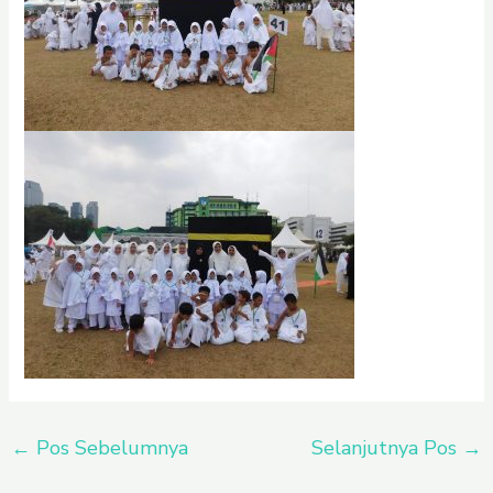
←
Pos Sebelumnya
Selanjutnya Pos
→