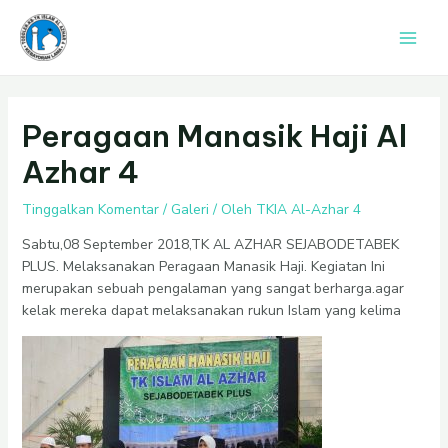
Lewati
Post
Main
ke
navigation
Men
konten
Peragaan Manasik Haji Al
Azhar 4
Tinggalkan Komentar
/
Galeri
/ Oleh
TKIA Al-Azhar 4
Sabtu,08 September 2018,TK AL AZHAR SEJABODETABEK
PLUS. Melaksanakan Peragaan Manasik Haji. Kegiatan Ini
merupakan sebuah pengalaman yang sangat berharga.agar
kelak mereka dapat melaksanakan rukun Islam yang kelima