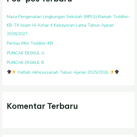
n
t
Masa Pengenalan Lingkungan Sekolah (MPLS) Ramah Toddler–
u
KB–TK Islam Al Azhar 4 Kebayoran Lama Tahun Ajaran
k
2026/2027
:
Pentas Mini Toddler–KB
PUNCAK EKSKUL A
PUNCAK EKSKUL B
Haflah Akhirussanah Tahun Ajaran 2025/2026
Komentar Terbaru