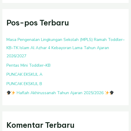
r
i
Pos-pos Terbaru
u
n
t
Masa Pengenalan Lingkungan Sekolah (MPLS) Ramah Toddler–
u
KB–TK Islam Al Azhar 4 Kebayoran Lama Tahun Ajaran
k
2026/2027
:
Pentas Mini Toddler–KB
PUNCAK EKSKUL A
PUNCAK EKSKUL B
Haflah Akhirussanah Tahun Ajaran 2025/2026
Komentar Terbaru