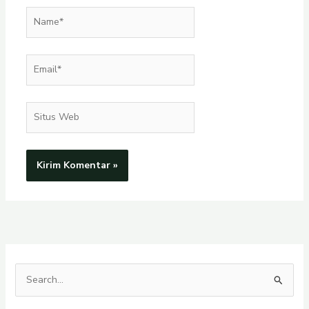
Name*
Email*
Situs
Web
C
a