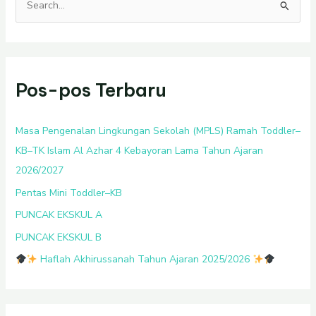
C
a
r
i
Pos-pos Terbaru
u
n
t
Masa Pengenalan Lingkungan Sekolah (MPLS) Ramah Toddler–
u
KB–TK Islam Al Azhar 4 Kebayoran Lama Tahun Ajaran
k
2026/2027
:
Pentas Mini Toddler–KB
PUNCAK EKSKUL A
PUNCAK EKSKUL B
Haflah Akhirussanah Tahun Ajaran 2025/2026