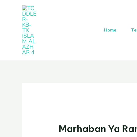
Lewati
Post
ke
navigation
konten
Home
Te
Marhaban Ya Ra