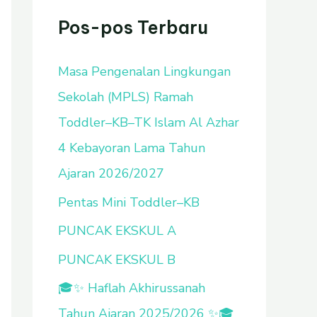
u
Pos-pos Terbaru
n
Masa Pengenalan Lingkungan
t
Sekolah (MPLS) Ramah
u
Toddler–KB–TK Islam Al Azhar
k
4 Kebayoran Lama Tahun
:
Ajaran 2026/2027
Pentas Mini Toddler–KB
PUNCAK EKSKUL A
PUNCAK EKSKUL B
🎓✨ Haflah Akhirussanah
Tahun Ajaran 2025/2026 ✨🎓