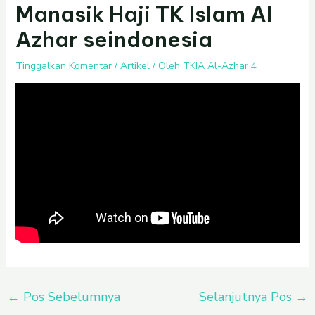
Manasik Haji TK Islam Al
Azhar seindonesia
Tinggalkan Komentar
/
Artikel
/ Oleh
TKIA Al-Azhar 4
←
Pos Sebelumnya
Selanjutnya Pos
→