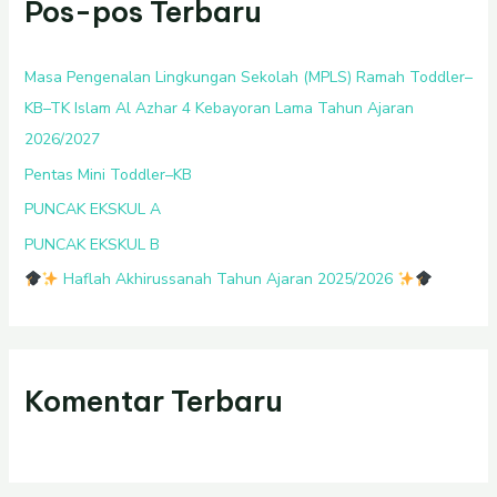
Pos-pos Terbaru
u
n
t
Masa Pengenalan Lingkungan Sekolah (MPLS) Ramah Toddler–
u
KB–TK Islam Al Azhar 4 Kebayoran Lama Tahun Ajaran
k
2026/2027
:
Pentas Mini Toddler–KB
PUNCAK EKSKUL A
PUNCAK EKSKUL B
Haflah Akhirussanah Tahun Ajaran 2025/2026
Komentar Terbaru