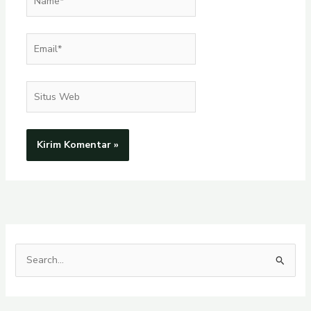
Email*
Situs
Web
C
a
r