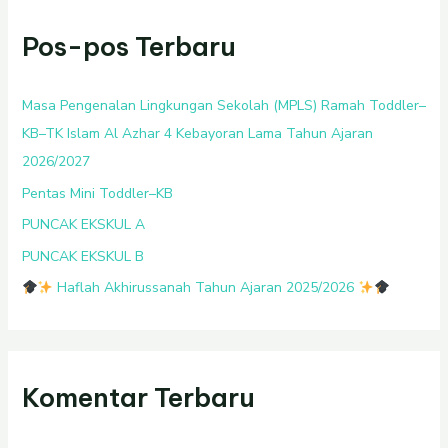
i
Pos-pos Terbaru
u
n
t
Masa Pengenalan Lingkungan Sekolah (MPLS) Ramah Toddler–
u
KB–TK Islam Al Azhar 4 Kebayoran Lama Tahun Ajaran
k
2026/2027
:
Pentas Mini Toddler–KB
PUNCAK EKSKUL A
PUNCAK EKSKUL B
Haflah Akhirussanah Tahun Ajaran 2025/2026
Komentar Terbaru