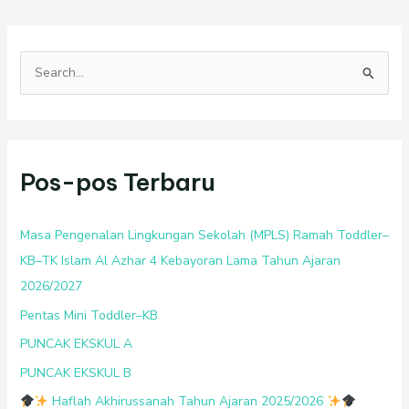
C
a
r
i
Pos-pos Terbaru
u
n
t
Masa Pengenalan Lingkungan Sekolah (MPLS) Ramah Toddler–
u
KB–TK Islam Al Azhar 4 Kebayoran Lama Tahun Ajaran
k
2026/2027
:
Pentas Mini Toddler–KB
PUNCAK EKSKUL A
PUNCAK EKSKUL B
Haflah Akhirussanah Tahun Ajaran 2025/2026