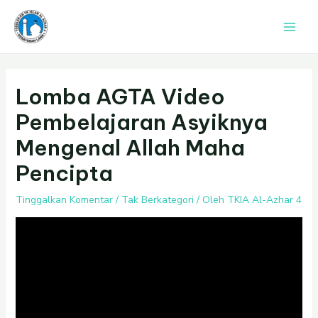
Lewati
Post
Main
ke
navigation
Men
konten
Lomba AGTA Video
Pembelajaran Asyiknya
Mengenal Allah Maha
Pencipta
Tinggalkan Komentar
/
Tak Berkategori
/ Oleh
TKIA Al-Azhar 4