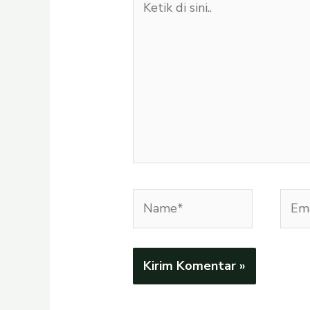
di
sini..
Name*
Emai