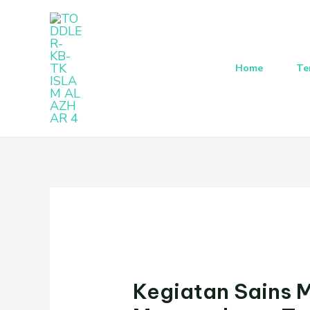
Lewati
Post
ke
navigation
konten
Home
Te
Kegiatan Sains 