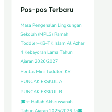
u
Pos-pos Terbaru
n
Masa Pengenalan Lingkungan
t
Sekolah (MPLS) Ramah
u
Toddler–KB–TK Islam Al Azhar
k
4 Kebayoran Lama Tahun
:
Ajaran 2026/2027
Pentas Mini Toddler–KB
PUNCAK EKSKUL A
PUNCAK EKSKUL B
🎓✨ Haflah Akhirussanah
Tahun Ajaran 2025/2026 ✨🎓