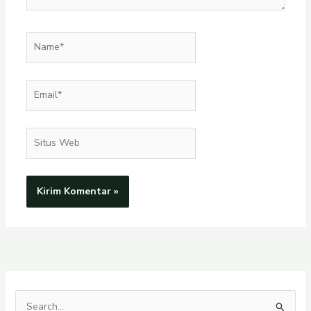
Name*
Email*
Situs
Web
C