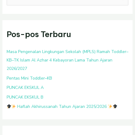
a
r
i
Pos-pos Terbaru
u
n
t
Masa Pengenalan Lingkungan Sekolah (MPLS) Ramah Toddler–
u
KB–TK Islam Al Azhar 4 Kebayoran Lama Tahun Ajaran
k
2026/2027
:
Pentas Mini Toddler–KB
PUNCAK EKSKUL A
PUNCAK EKSKUL B
Haflah Akhirussanah Tahun Ajaran 2025/2026