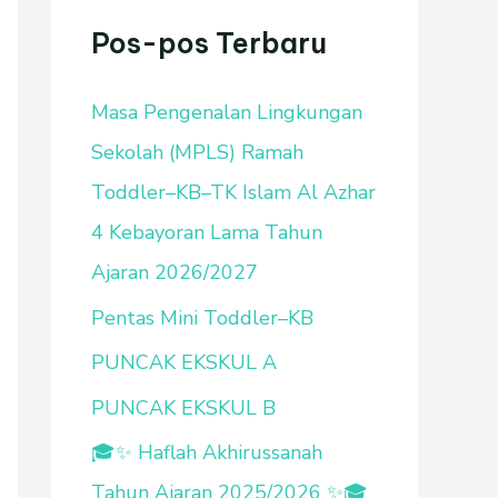
u
Pos-pos Terbaru
n
Masa Pengenalan Lingkungan
t
Sekolah (MPLS) Ramah
u
Toddler–KB–TK Islam Al Azhar
k
4 Kebayoran Lama Tahun
:
Ajaran 2026/2027
Pentas Mini Toddler–KB
PUNCAK EKSKUL A
PUNCAK EKSKUL B
🎓✨ Haflah Akhirussanah
Tahun Ajaran 2025/2026 ✨🎓