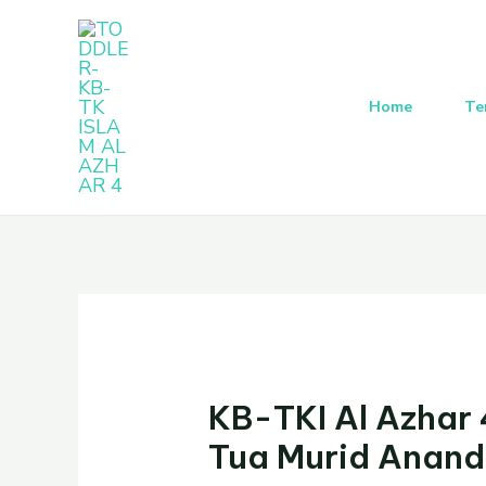
Lewati
Post
ke
navigation
konten
Home
Te
KB-TKI Al Azhar
Tua Murid Anand