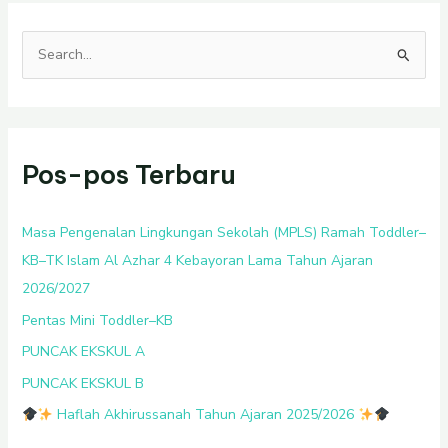
C
a
r
i
Pos-pos Terbaru
u
n
t
Masa Pengenalan Lingkungan Sekolah (MPLS) Ramah Toddler–
u
KB–TK Islam Al Azhar 4 Kebayoran Lama Tahun Ajaran
k
2026/2027
:
Pentas Mini Toddler–KB
PUNCAK EKSKUL A
PUNCAK EKSKUL B
Haflah Akhirussanah Tahun Ajaran 2025/2026