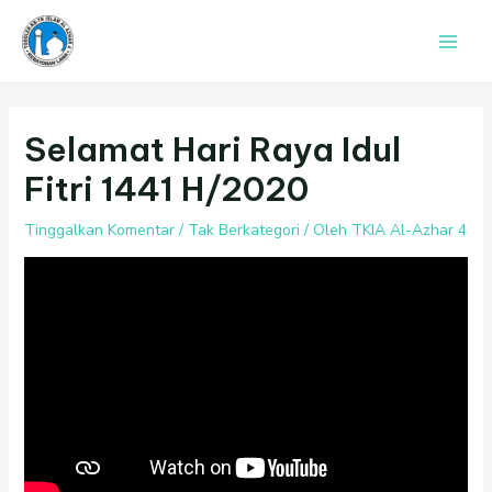
Lewati
Post
Main
ke
navigation
Men
konten
Selamat Hari Raya Idul
Fitri 1441 H/2020
Tinggalkan Komentar
/
Tak Berkategori
/ Oleh
TKIA Al-Azhar 4