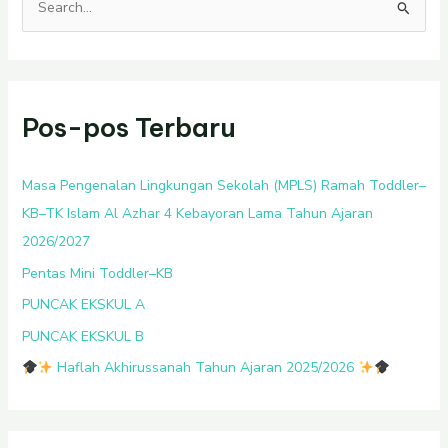
C
a
r
i
Pos-pos Terbaru
u
n
t
Masa Pengenalan Lingkungan Sekolah (MPLS) Ramah Toddler–
u
KB–TK Islam Al Azhar 4 Kebayoran Lama Tahun Ajaran
k
2026/2027
:
Pentas Mini Toddler–KB
PUNCAK EKSKUL A
PUNCAK EKSKUL B
Haflah Akhirussanah Tahun Ajaran 2025/2026