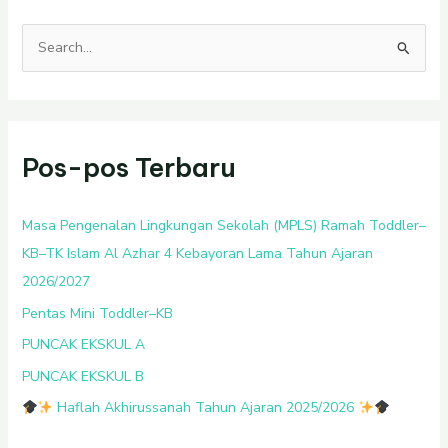
C
a
r
i
Pos-pos Terbaru
u
n
t
Masa Pengenalan Lingkungan Sekolah (MPLS) Ramah Toddler–
u
KB–TK Islam Al Azhar 4 Kebayoran Lama Tahun Ajaran
k
2026/2027
:
Pentas Mini Toddler–KB
PUNCAK EKSKUL A
PUNCAK EKSKUL B
Haflah Akhirussanah Tahun Ajaran 2025/2026