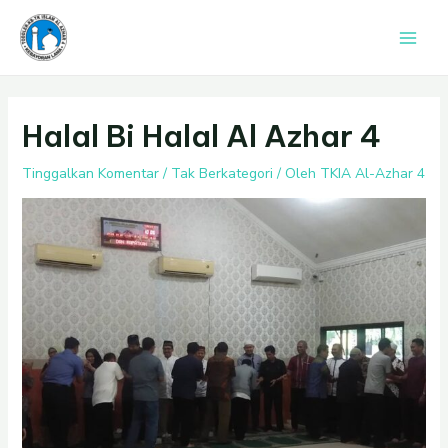
Lewati
Post
Main
ke
navigation
Men
konten
Halal Bi Halal Al Azhar 4
Tinggalkan Komentar
/
Tak Berkategori
/ Oleh
TKIA Al-Azhar 4