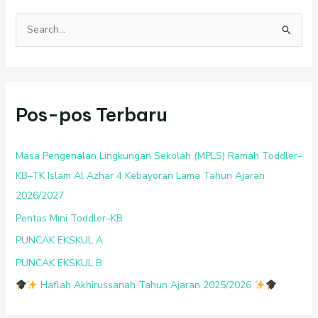
C
a
r
i
Pos-pos Terbaru
u
n
t
Masa Pengenalan Lingkungan Sekolah (MPLS) Ramah Toddler–
u
KB–TK Islam Al Azhar 4 Kebayoran Lama Tahun Ajaran
k
2026/2027
:
Pentas Mini Toddler–KB
PUNCAK EKSKUL A
PUNCAK EKSKUL B
Haflah Akhirussanah Tahun Ajaran 2025/2026