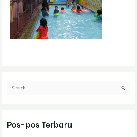
C
a
r
i
Pos-pos Terbaru
u
n