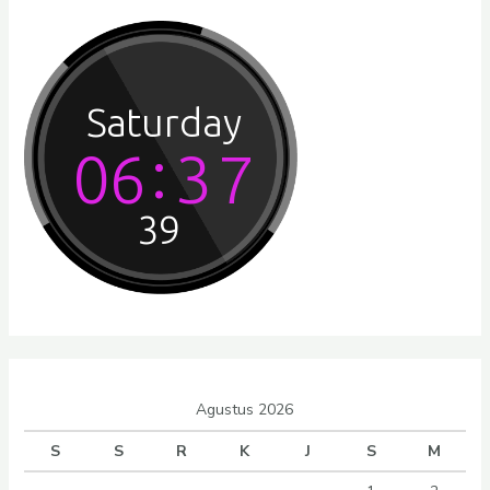
Agustus 2026
S
S
R
K
J
S
M